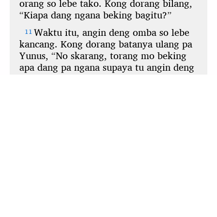
Untuk melihat aplikasi ini secara offline,
klik di sini
untuk membukanya di jendela baru. Kemudian,
bookmark atau tambahkan ke layar beranda Anda.
Downloads:
Kabar Bae Bahasa Manado (Android)
Download
4.23 MB
Kabar Bae Bahasa Manado (Windows)
Download
1.74 MB